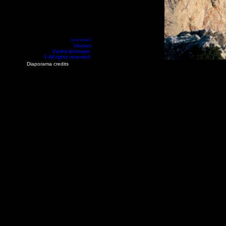
>>>>>>>
Vercors
Varied lanscape.
© All rights reserved.
Diaporama credits