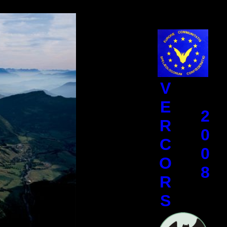
V
E
2
R
0
C
0
O
8
R
S