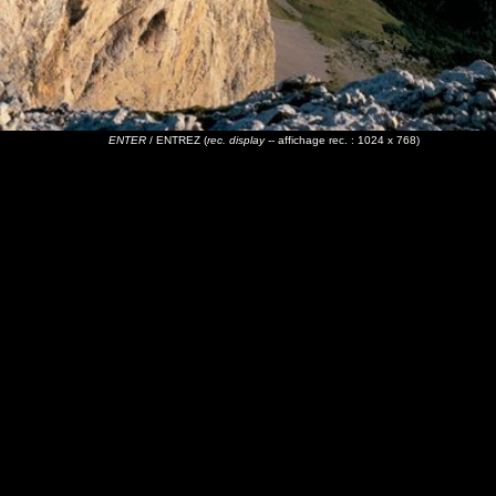
ENTER
/ ENTREZ
(
rec. display
-- affichage rec. : 1024 x 768)